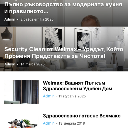
Пълно ръководство за модерната кухня
и правилното...
Admin
-
2 października 2025
Security Clean от Welmax – Уредът, Който
Променя Представите за Чистота!
Admin
-
14 marca 2025
Welmax: Вашият Път към
Здравословен и Удобен Дом
Admin
-
11 stycznia 2025
Здравословно готвене Велмакс
Admin
-
13 sierpnia 2019