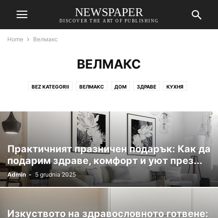
NEWSPAPER
DISCOVER THE ART OF PUBLISHING
Home
Велмакс
ВЕЛМАКС
BEZ KATEGORII
ВЕЛМАКС
ДОМ
ЗДРАВЕ
КУХНЯ
МНЕНИЯ ЗА ВЕЛМАКС ЛУКС
Практичният празничен подарък: Как да
подарим здраве, комфорт и уют през...
Admin
-
5 grudnia 2025
Изкуството на здравословното готвене: