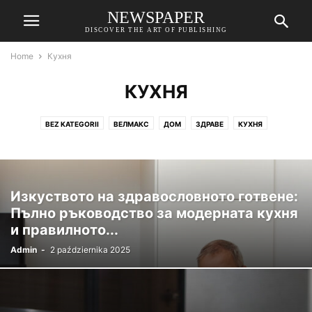
NEWSPAPER
DISCOVER THE ART OF PUBLISHING
Home
Кухня
КУХНЯ
BEZ KATEGORII
ВЕЛМАКС
ДОМ
ЗДРАВЕ
КУХНЯ
МНЕНИЯ ЗА ВЕЛМАКС ЛУКС
Изкуството на здравословното готвене:
Пълно ръководство за модерната кухня
и правилното...
Admin
-
2 października 2025