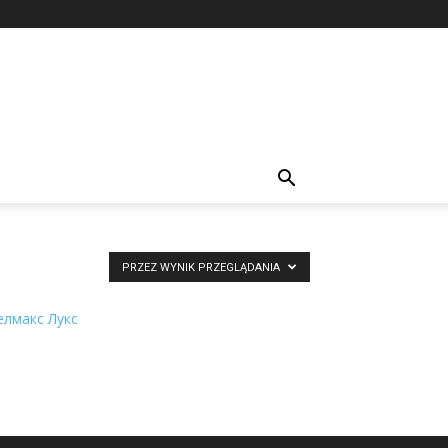
PRZEZ WYNIK PRZEGLĄDANIA
елмакс Лукс