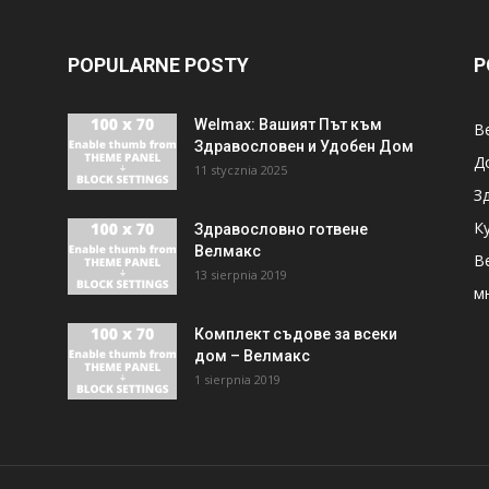
POPULARNE POSTY
P
Welmax: Вашият Път към
В
Здравословен и Удобен Дом
Д
11 stycznia 2025
З
К
Здравословно готвене
Велмакс
Be
13 sierpnia 2019
м
Комплект съдове за всеки
дом – Велмакс
1 sierpnia 2019