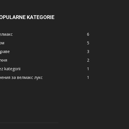
OPULARNE KATEGORIE
елмакс
6
ом
5
драве
3
ухня
2
z kategorii
1
нения за велмакс лукс
1