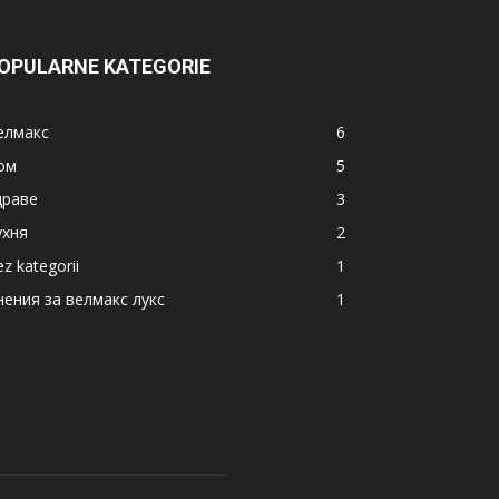
OPULARNE KATEGORIE
елмакс
6
ом
5
драве
3
ухня
2
z kategorii
1
нения за велмакс лукс
1