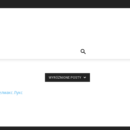
WYRÓŻNIONE POSTY
елмакс Лукс