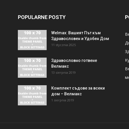
POPULARNE POSTY
P
Welmax: Вашият Път към
В
Здравословен и Удобен Дом
Д
11 stycznia 2025
З
К
Здравословно готвене
Велмакс
Be
13 sierpnia 2019
м
Комплект съдове за всеки
дом – Велмакс
1 sierpnia 2019