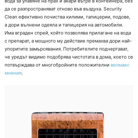
вода за улавяне на прах и акари вътре в контейнера, без
да се разпространяват отново във въздуха. Security
Clean ефективно почиства килими, тапицерии, подове,
а дори вълнени одеяла и тапицерия на автомобили.
Има вграден спрей, който позволява прилагане на вода
с препарат, а мощното му действие премахва дори най-
упоритите замърсявания. Потребителите подчертават,
че уредът видимо подобрява чистотата в дома, което се
потвърждава от многобройните положителни
велмакс
мнения
.