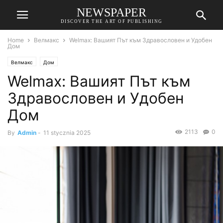
NEWSPAPER
DISCOVER THE ART OF PUBLISHING
Home
Велмакс
Welmax: Вашият Път към Здравословен и Удобен
Дом
Велмакс
Дом
Welmax: Вашият Път към
Здравословен и Удобен
Дом
2113
0
By
Admin
-
11 stycznia 2025