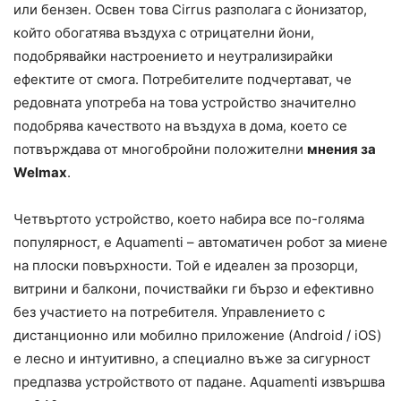
или бензен. Освен това Cirrus разполага с йонизатор,
който обогатява въздуха с отрицателни йони,
подобрявайки настроението и неутрализирайки
ефектите от смога. Потребителите подчертават, че
редовната употреба на това устройство значително
подобрява качеството на въздуха в дома, което се
потвърждава от многобройни положителни
мнения за
Welmax
.
Четвъртото устройство, което набира все по-голяма
популярност, е Aquamenti – автоматичен робот за миене
на плоски повърхности. Той е идеален за прозорци,
витрини и балкони, почиствайки ги бързо и ефективно
без участието на потребителя. Управлението с
дистанционно или мобилно приложение (Android / iOS)
е лесно и интуитивно, а специално въже за сигурност
предпазва устройството от падане. Aquamenti извършва