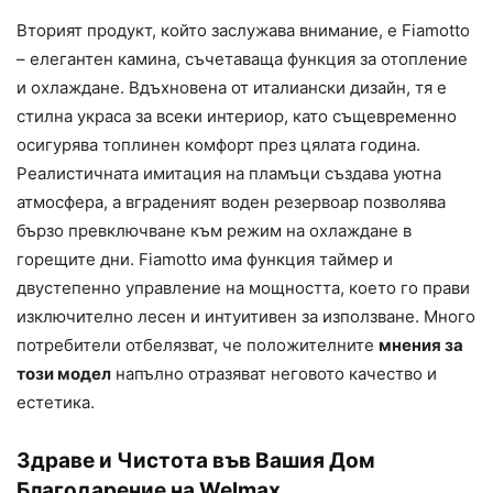
Вторият продукт, който заслужава внимание, е Fiamotto
– елегантен камина, съчетаваща функция за отопление
и охлаждане. Вдъхновена от италиански дизайн, тя е
стилна украса за всеки интериор, като същевременно
осигурява топлинен комфорт през цялата година.
Реалистичната имитация на пламъци създава уютна
атмосфера, а вграденият воден резервоар позволява
бързо превключване към режим на охлаждане в
горещите дни. Fiamotto има функция таймер и
двустепенно управление на мощността, което го прави
изключително лесен и интуитивен за използване. Много
потребители отбелязват, че положителните
мнения за
този модел
напълно отразяват неговото качество и
естетика.
Здраве и Чистота във Вашия Дом
Благодарение на Welmax