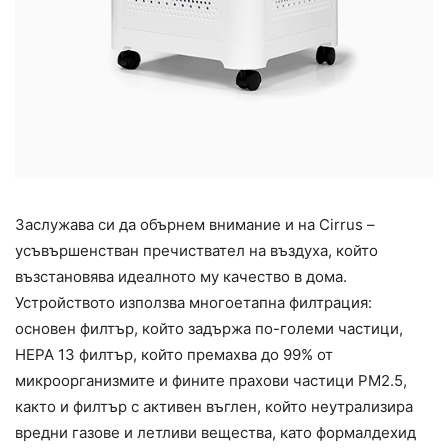
Заслужава си да обърнем внимание и на Cirrus –
усъвършенстван пречиствател на въздуха, който
възстановява идеалното му качество в дома.
Устройството използва многоетапна филтрация:
основен филтър, който задържа по-големи частици,
HEPA 13 филтър, който премахва до 99% от
микроорганизмите и фините прахови частици PM2.5,
както и филтър с активен въглен, който неутрализира
вредни газове и летливи вещества, като формалдехид